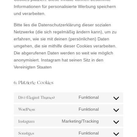
Informationen für personalisierte Werbung speichern
und verarbeiten.
Bitte lies die Datenschutzerklärung dieser sozialen
Netzwerke (die sich regelmäßig ändern kann), um zu
erfahren, wie sie mit deinen (persönlichen) Daten
umgehen, die sie mithilfe dieser Cookies verarbeiten.
Die abgerufenen Daten werden so weit wie möglich
anonymisiert. Instagram hat seinen Sitz in den
Vereinigten Staaten
6. Platzierte Cookies
Divi (Elegant Themes)
Funktional
Consent
to
WordPress
Funktional
Consent
service
to
Instagram
Marketing/Tracking
divi-
Consent
service
(elegant-
to
Sonstiges
Funktional
wordpress
themes)
Consent